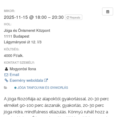
MIKOR:
2025-11-15 @ 18:00 – 20:30
Repeats
HOL:
Jóga és Önismeret Központ
1111 Budapest
Lágymányosi út 12. I/3
KÖLTSÉG:
4000 Ft/alk.
KONTAKT SZEMÉLY:
Mogyorósi Ilona
Email
Esemény weboldala
JÓGA TANFOLYAM ÉS GYAKORLÁS
A jóga filozófiája az alapoktól gyakorlással. 20-30 perc
elmélet 90-100 perc ászanák, gyakorlás, 20-30 perc
jóga nidra, mindfulness ellazulás. Könnyű ruhát hozz a