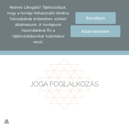
Kedves Látogató! Tájékoztatjuk,
hogy a honlap felhasználói élmény
Rendben
fokozásának érdekében sütiket
alkalmazunk. A honlapunk
használatával Ön a
Adatvédelem
tájékoztatásunkat tudomásul
veszi.
Home
Esemény
Jóga Foglalkozás
JÓGA FOGLALKOZÁS