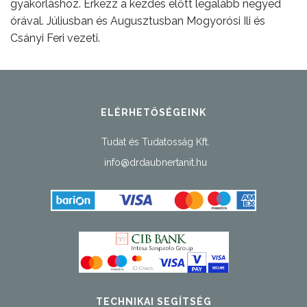
gyakorláshoz. Érkezz a kezdés előtt legalább negyed
órával. Júliusban és Augusztusban Mogyorósi Ili és
Csányi Feri vezeti.
ELÉRHETŐSÉGEINK
Tudat és Tudatosság Kft.
info@drdaubnertanit.hu
TECHNIKAI SEGÍTSÉG