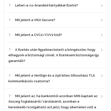
Lehet-e co-branded kártyákkal fizetni?
Mit jelent a VISA Secure?
Mit jelent a CVC2/CVV2 kód?
A fizetés után figyelmeztetett a böngészőm, hogy
elhagyom a biztonsági zónát. A fizetésem biztonsága így
garantált?
Mit jelent a VeriSign és a 256 bites titkosítású TLS
kommunikációs csatorna?
Mit jelent az, ha bankomtól azonban SMS kaptam az
összeg foglalásáról/zárolásáról, azonban a
kereskedő/szolgáltató azt jelzi, hogy sikertelen volt a