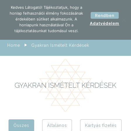
Kedves Látogató! Tájékoztatjuk, hogy a
honlap felhasználói élmény fokozásának
Rendben
érdekében sütiket alkalmazunk. A
Adatvédelem
honlapunk használatával Ön a
tájékoztatásunkat tudomásul veszi.
Home
Gyakran Ismételt Kérdések
GYAKRAN ISMÉTELT KÉRDÉSEK
Összes
Általános
Kártyás fizetés