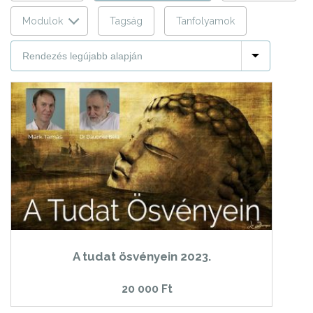
Modulok
Tagság
Tanfolyamok
A tudat ösvényein 2023.
20 000
Ft