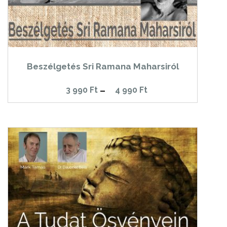
Beszélgetés Sri Ramana Maharsiról
Ártartomány:
3 990
Ft
–
4 990
Ft
3
990 Ft
-
4
990 Ft