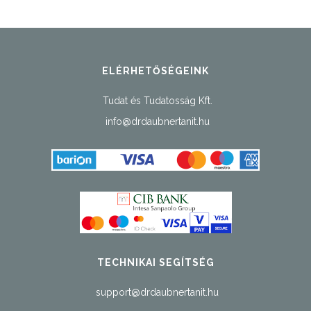
-
7
990 Ft
ELÉRHETŐSÉGEINK
Tudat és Tudatosság Kft.
info@drdaubnertanit.hu
TECHNIKAI SEGÍTSÉG
support@drdaubnertanit.hu