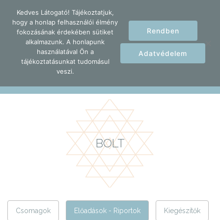
Kedves Látogató! Tájékoztatjuk,
hogy a honlap felhasználói élmény
Rendben
fokozásának érdekében sütiket
alkalmazunk. A honlapunk
használatával Ön a
Adatvédelem
tájékoztatásunkat tudomásul
veszi.
Home
Bolt
Előadások - Riportok
BOLT
Csomagok
Előadások - Riportok
Kiegészítők