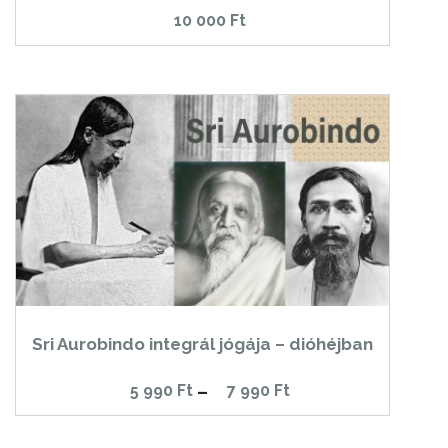
10 000
Ft
Sri Aurobindo integrál jógája – dióhéjban
Ártartomány:
5 990
Ft
–
7 990
Ft
5
990 Ft