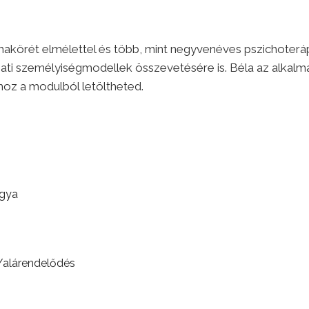
akörét elmélettel és több, mint negyvenéves pszichoterápiá
yugati személyiségmodellek összevetésére is. Béla az alkal
oz a modulból letöltheted.
rgya
m/alárendelődés