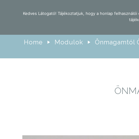
Kedves Látogató! Tájékoztatjuk, hogy a honlap felhasználó
tájék
Home
Modulok
Önmagamtól 
ÖNMA