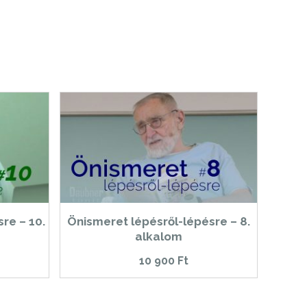
re – 10.
Önismeret lépésről-lépésre – 8.
alkalom
10 900
Ft