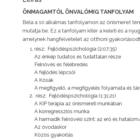
ÖNMAGAMTÓL ÖNVALÓMIG TANFOLYAM
Béla a 10 alkalmas tanfolyamon az önismeret tém
mutatja be. Ez a tanfolyam kitér a keleti és a n
amelynek hangfelvételét az otthoni gyakorlásodh
rész: Fejlődéspszichológia (2:07:35)
Az énkép tudatos és tudattalan része
Felnövés és felébredés
A fejlődés lépcsői
A Kósák
A megfigyelő, a megfigyelés folyamata és tá
rész: Fejlődéspszichológia (1:31:21)
A KIP terápia az önismereti munkában
A korregressziós munka
A harmadik felnövési szint: az erő és hatalo
Az óvodáskor
Közös gyakorlás