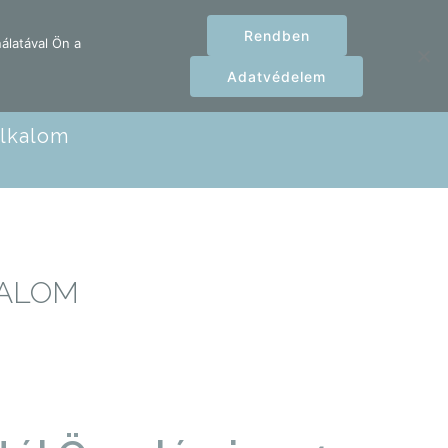
Rendben
álatával Ön a
BELÉPÉS/REGISZTRÁCIÓ
RÓLUNK
0
Adatvédelem
Alkalom
KALOM