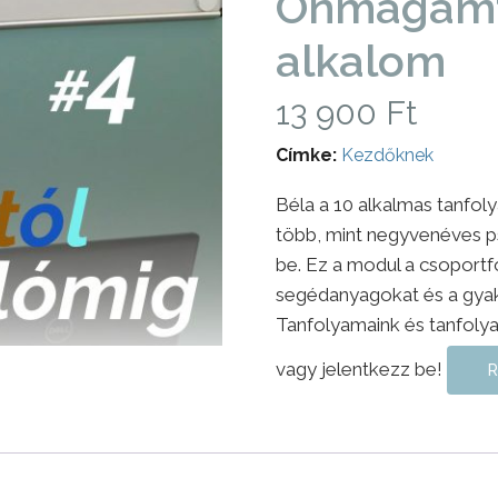
Önmagamtó
alkalom
13 900
Ft
Címke:
Kezdőknek
Béla a 10 alkalmas tanfo
több, mint negyvenéves ps
be. Ez a modul a csoportfo
segédanyagokat és a gyako
Tanfolyamaink és tanfolya
vagy jelentkezz be!
R