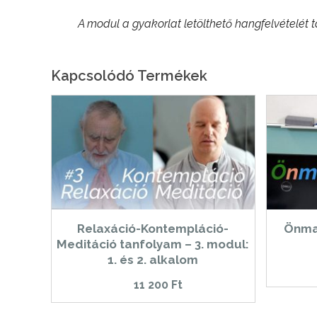
A modul a gyakorlat letölthető hangfelvételét 
Kapcsolódó Termékek
Relaxáció-Kontempláció-
Önma
Meditáció tanfolyam – 3. modul:
1. és 2. alkalom
11 200
Ft