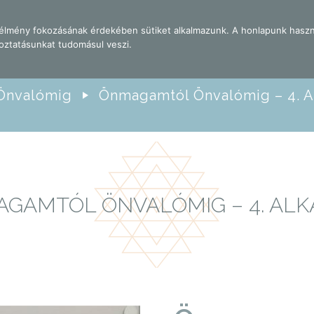
i élmény fokozásának érdekében sütiket alkalmazunk. A honlapunk haszn
FŐOLDAL
TANFOLYAMOK
TAGSÁG
NAPTÁR
oztatásunkat tudomásul veszi.
Önvalómig
Önmagamtól Önvalómig – 4. 
GAMTÓL ÖNVALÓMIG – 4. AL