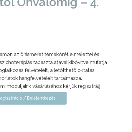
l Önvalómig – 4.
lyamon az önismeret témakörét elmélettel és
zichoterápiás tapasztalatával kibővítve mutatja
glalkozás felvételeit, a letölthető oktatási
rlatok hangfelvételeit tartalmazza.
mi moduljaink vásárlásához kérjük regisztrálj
egisztráció / Bejelentkezés