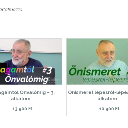
tartalmazza.
gamtól Önvalómig – 3.
Önismeret lépésről-lépés
alkalom
alkalom
13 900
Ft
10 900
Ft