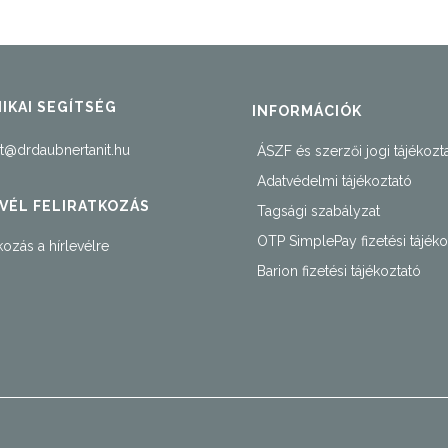
IKAI SEGÍTSÉG
INFORMÁCIÓK
t@drdaubnertanit.hu
ÁSZF és szerzői jogi tájékozt
Adatvédelmi tájékoztató
VÉL FELIRATKOZÁS
Tagsági szabályzat
OTP SimplePay fizetési tájéko
kozás a hírlevélre
Barion fizetési tájékoztató